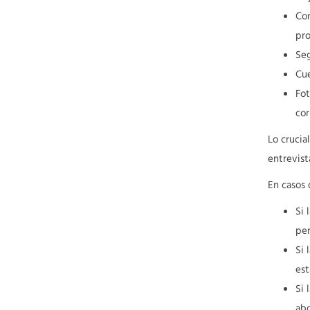
Con
pro
Seg
Cu
Fot
cor
Lo crucia
entrevist
En casos 
Si 
per
Si 
est
Si 
abo