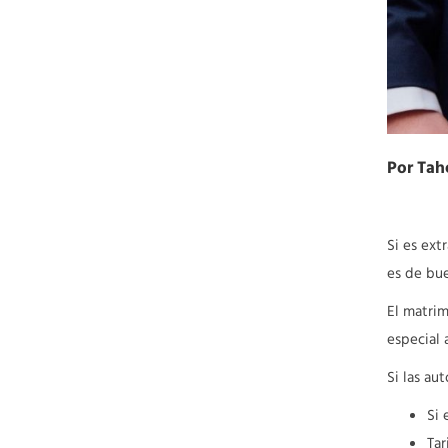
Por Tah
Si es ext
es de bue
El matrim
especial 
Si las au
Si 
Tar