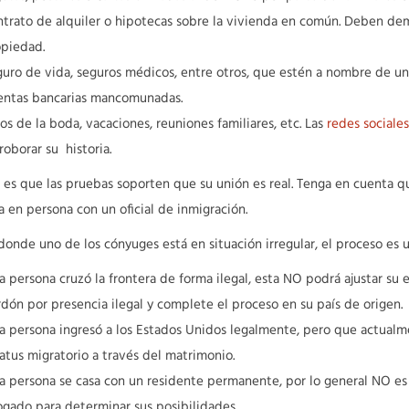
trato de alquiler o hipotecas sobre la vivienda en común. Deben dem
piedad.
uro de vida, seguros médicos, entre otros, que estén a nombre de uno 
entas bancarias mancomunadas.
os de la boda, vacaciones, reuniones familiares, etc. Las
redes sociales
roborar su historia.
l es que las pruebas soporten que su unión es real. Tenga en cuenta
a en persona con un oficial de inmigración.
donde uno de los cónyuges está en situación irregular, el proceso es
la persona cruzó la frontera de forma ilegal, esta NO podrá ajustar su
dón por presencia ilegal y complete el proceso en su país de origen.
la persona ingresó a los Estados Unidos legalmente, pero que actualmen
atus migratorio a través del matrimonio.
la persona se casa con un residente permanente, por lo general NO es 
gado para determinar sus posibilidades.