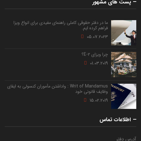
پست های مشهور
ما در دفتر حقوقی کاملی راهنمای مفیدی برای انواع ویزا
فراهم کرده ایم.
05.07.2023
چرا ویزای E-2؟
01.03.2019
Writ of Mandamus : واداشتن مأموران کنسولی به ایفای
وظایف قانونی خود
15.02.2019
اطلاعات تماس
آدرس دفتر